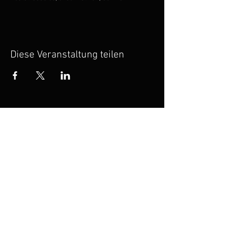
Diese Veranstaltung teilen
© 2023 by Laida Alberdi
laidaalberdi@hotmail.com