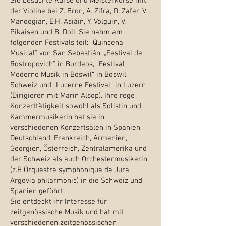
Sie besuchte Kurse und Meisterkurse mit
der Violine bei Z. Bron, A. Zifra, D. Zafer, V.
Manoogian, E.H. Asiáin, Y. Volguin, V.
Pikaisen und B. Doll. Sie nahm am
folgenden Festivals teil: „Quincena
Musical“ von San Sebastián, „Festival de
Rostropovich“ in Burdeos, „Festival
Moderne Musik in Boswil“ in Boswil,
Schweiz und „Lucerne Festival“ in Luzern
(Dirigieren mit Marin Alsop). Ihre rege
Konzerttätigkeit sowohl als Solistin und
Kammermusikerin hat sie in
verschiedenen Konzertsälen in Spanien,
Deutschland, Frankreich, Armenien,
Georgien, Österreich, Zentralamerika und
der Schweiz als auch Orchestermusikerin
(z.B Orquestre symphonique de Jura,
Argovia philarmonic) in die Schweiz und
Spanien geführt.
Sie entdeckt ihr Interesse für
zeitgenössische Musik und hat mit
verschiedenen zeitgenössischen