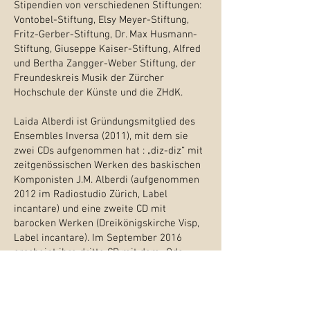
Stipendien von verschiedenen Stiftungen:
Vontobel-Stiftung, Elsy Meyer-Stiftung,
Fritz-Gerber-Stiftung, Dr. Max Husmann-
Stiftung, Giuseppe Kaiser-Stiftung, Alfred
und Bertha Zangger-Weber Stiftung, der
Freundeskreis Musik der Zürcher
Hochschule der Künste und die ZHdK.
Laida Alberdi ist Gründungsmitglied des
Ensembles Inversa (2011), mit dem sie
zwei CDs aufgenommen hat : „diz-diz“ mit
zeitgenössischen Werken des baskischen
Komponisten J.M. Alberdi (aufgenommen
2012 im Radiostudio Zürich, Label
incantare) und eine zweite CD mit
barocken Werken (Dreikönigskirche Visp,
Label incantare). Im September 2016
erscheint ihre dritte CD mit dem „Oda
Piano Trio“ (armenische Werke,
aufgenommen in Yerevan, Armenien, und
in der Schweiz).