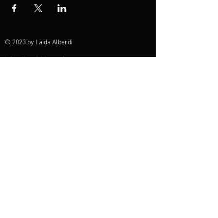
© 2023 by Laida Alberdi
laidaalberdi@hotmail.com
Violine, Konzert, Musikerin, Booking, Schweiz