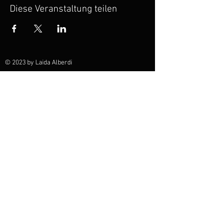
Diese Veranstaltung teilen
© 2023 by Laida Alberdi
laidaalberdi@hotmail.com
Violine, Konzert, Musikerin, Booking, Schweiz